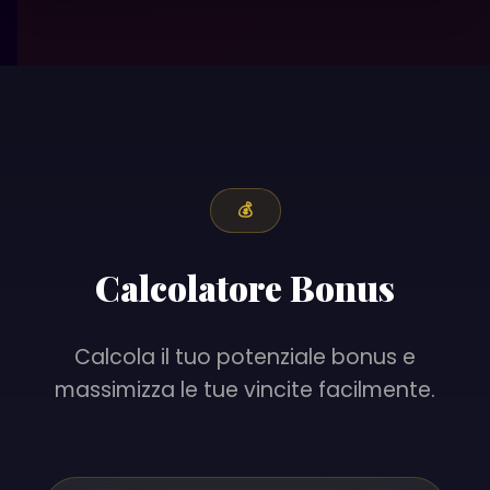
💰
Calcolatore Bonus
Calcola il tuo potenziale bonus e
massimizza le tue vincite facilmente.