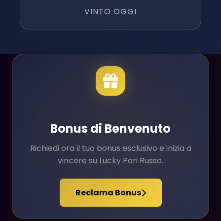
VINTO OGGI
Bonus di Benvenuto
Richiedi ora il tuo bonus esclusivo e inizia a
vincere su Lucky Pari Russo.
Reclama Bonus