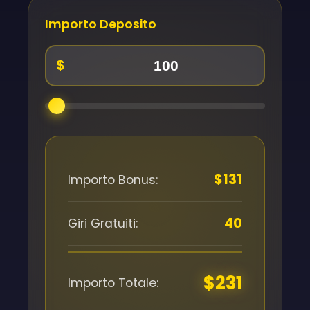
Importo Deposito
$
$131
Importo Bonus:
40
Giri Gratuiti:
$231
Importo Totale: