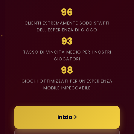
96
CLIENTI ESTREMAMENTE SODDISFATTI
DELL'ESPERIENZA DI GIOCO
93
TASSO DI VINCITA MEDIO PER I NOSTRI
GIOCATORI
98
GIOCHI OTTIMIZZATI PER UN'ESPERIENZA
MOBILE IMPECCABILE
Inizia