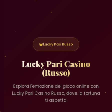
Lucky Pari Russo
Lucky Pari Casino
(Russo)
Esplora l'emozione del gioco online con
Lucky Pari Casino Russo, dove la fortuna
ti aspetta.