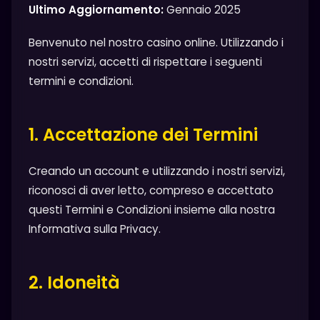
Ultimo Aggiornamento:
Gennaio 2025
Benvenuto nel nostro casino online. Utilizzando i
nostri servizi, accetti di rispettare i seguenti
termini e condizioni.
1. Accettazione dei Termini
Creando un account e utilizzando i nostri servizi,
riconosci di aver letto, compreso e accettato
questi Termini e Condizioni insieme alla nostra
Informativa sulla Privacy.
2. Idoneità