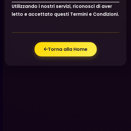
Utilizzando i nostri servizi, riconosci di aver
letto e accettato questi Termini e Condizioni.
Torna alla Home