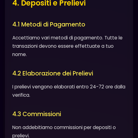
4. Depositi e Prelievi
4.1 Metodi di Pagamento
Accettiamo vari metodi di pagamento. Tutte le
transazioni devono essere effettuate a tuo
nome.
4.2 Elaborazione dei Prelievi
I prelievi vengono elaborati entro 24-72 ore dalla
verifica.
4.3 Commissioni
Non addebitiamo commissioni per depositi o
prelievi.