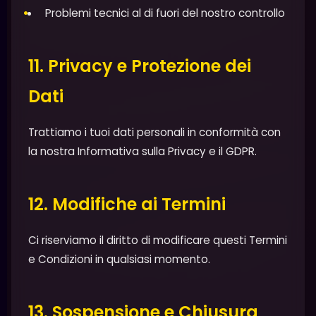
Problemi tecnici al di fuori del nostro controllo
11. Privacy e Protezione dei
Dati
Trattiamo i tuoi dati personali in conformità con
la nostra Informativa sulla Privacy e il GDPR.
12. Modifiche ai Termini
Ci riserviamo il diritto di modificare questi Termini
e Condizioni in qualsiasi momento.
13. Sospensione e Chiusura