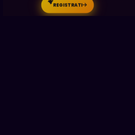
REGISTRATI
La nostra piattaforma: divertimento sicuro, grandi
vincite e supporto clienti eccellente.