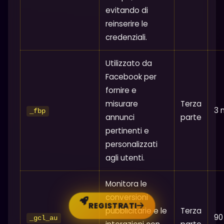
evitando di
reinserire le
credenziali.
Utilizzato da
Facebook per
fornire e
misurare
Terza
3 
_fbp
annunci
parte
pertinenti e
personalizzati
agli utenti.
Monitora le
conversioni
REGISTRATI
pubblicitarie e le
Terza
90
_gcl_au