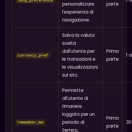
lang_preference
personalizzare
parte
l'esperienza di
navigazione.
Salva la valuta
scelta
dall'utente per
Prima
1 
currency_pref
le transazioni e
parte
le visualizzazioni
sul sito.
Permette
all'utente di
rimanere
loggato per un
Prima
periodo di
30
remember_me
parte
tempo,