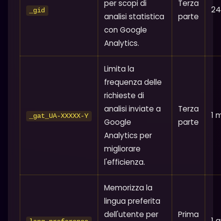
per scopi di
Terza
24
_gid
analisi statistica
parte
con Google
Analytics.
Limita la
frequenza delle
richieste di
analisi inviate a
Terza
1 
_gat_UA-XXXXX-Y
Google
parte
Analytics per
migliorare
l'efficienza.
Memorizza la
lingua preferita
dell'utente per
Prima
1 