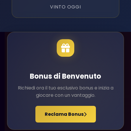
VINTO OGGI
Bonus di Benvenuto
Richiedi ora il tuo esclusivo bonus e inizia a
giocare con un vantaggio.
Reclama Bonus