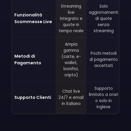
Streaming
Solo
live
aggiornamenti
Funzionalità
integrato e
di quote
Scommesse Live
quote in
senza
tempo reale
streaming
Ampia
gamma
Pochi metodi
Metodi di
(carte, e-
di pagamento
Pagamento
wallet,
accettati
bonifici,
cripto)
Supporto
Chat live
limitato a orari
Supporto Clienti
24/7 e email
o solo in
in italiano
inglese