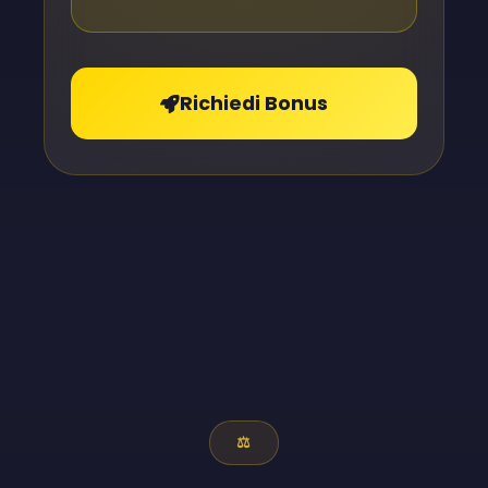
Richiedi Bonus
⚖️