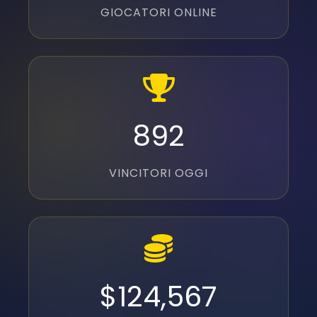
GIOCATORI ONLINE
892
VINCITORI OGGI
$124,567