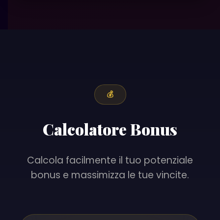
💰
Calcolatore Bonus
Calcola facilmente il tuo potenziale
bonus e massimizza le tue vincite.