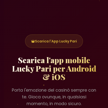
Scarica l'App Lucky Pari
Scarica l'app mobile
Lucky Pari per Android
& iOS
Porta l'emozione del casinò sempre con
te. Gioca ovunque, in qualsiasi
momento, in modo sicuro.