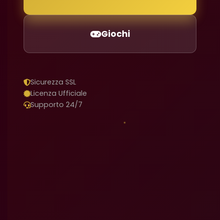
Giochi
Sicurezza SSL
Licenza Ufficiale
Supporto 24/7