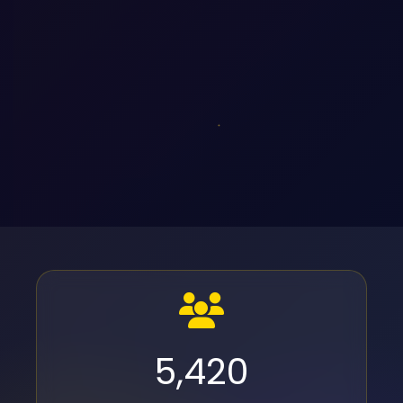
5,420