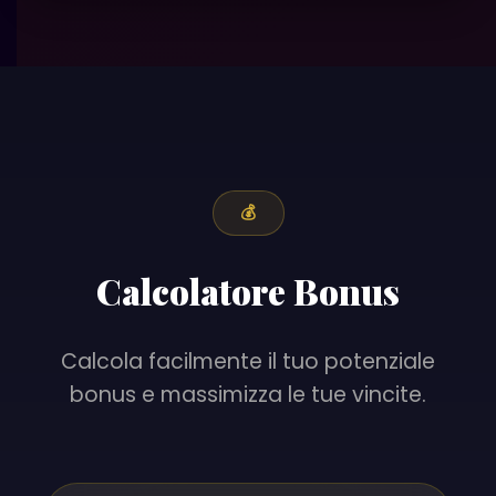
💰
Calcolatore Bonus
Calcola facilmente il tuo potenziale
bonus e massimizza le tue vincite.