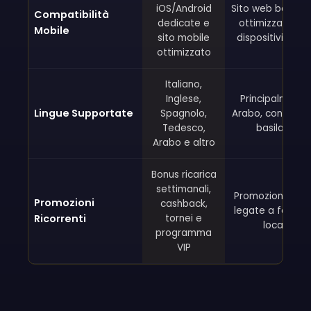
iOS/Android
Sito web base n
Compatibilità
dedicate e
ottimizzato pe
Mobile
sito mobile
dispositivi mobil
ottimizzato
Italiano,
Inglese,
Principalmente
Lingue Supportate
Spagnolo,
Arabo, con ingle
Tedesco,
basilare
Arabo e altro
Bonus ricarica
settimanali,
Promozioni rare
Promozioni
cashback,
legate a festivi
Ricorrenti
tornei e
locali
programma
VIP