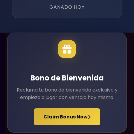
GANADO HOY
Bono de Bienvenida
Reclama tu bono de bienvenida exclusivo y
empieza a jugar con ventaja hoy mismo.
Claim Bonus Now