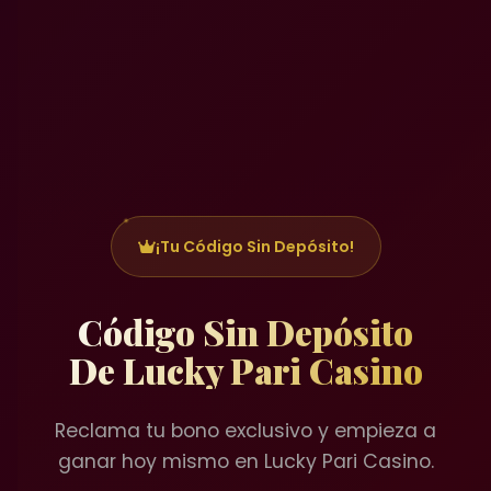
¡Tu Código Sin Depósito!
Código Sin Depósito
De Lucky Pari Casino
Reclama tu bono exclusivo y empieza a
ganar hoy mismo en Lucky Pari Casino.