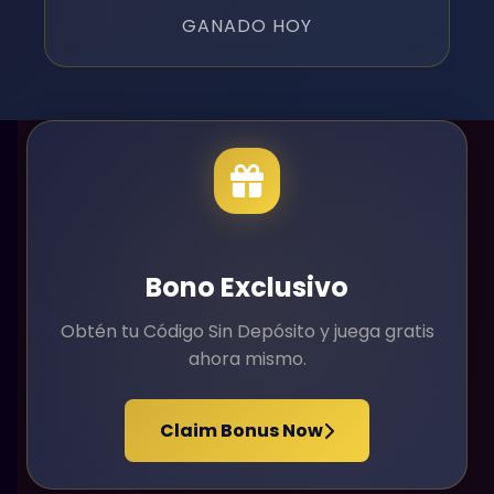
GANADO HOY
Bono Exclusivo
Obtén tu Código Sin Depósito y juega gratis
ahora mismo.
Claim Bonus Now