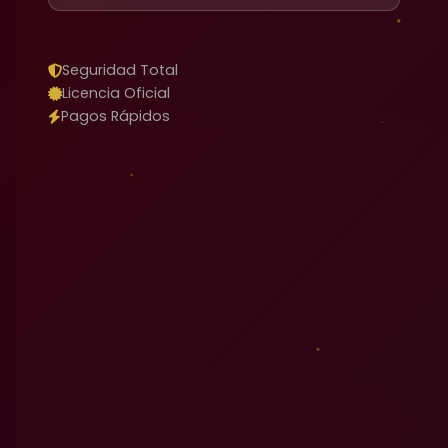
Seguridad Total
Licencia Oficial
Pagos Rápidos