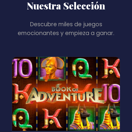
Nuestra Selección
Descubre miles de juegos
emocionantes y empieza a ganar.