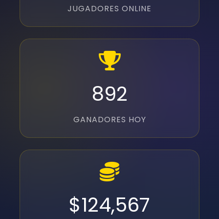
JUGADORES ONLINE
892
GANADORES HOY
$124,567