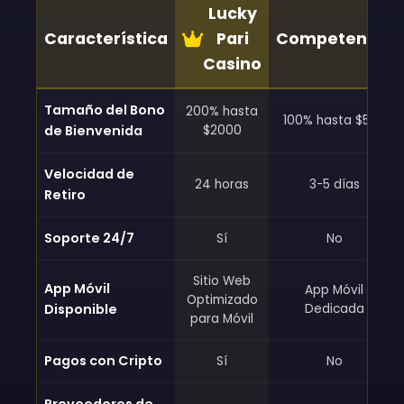
Lucky
Característica
Pari
Competencia
Casino
Tamaño del Bono
200% hasta
100% hasta $500
de Bienvenida
$2000
Velocidad de
24 horas
3-5 días
Retiro
Soporte 24/7
Sí
No
Sitio Web
App Móvil
App Móvil
Optimizado
Disponible
Dedicada
para Móvil
Pagos con Cripto
Sí
No