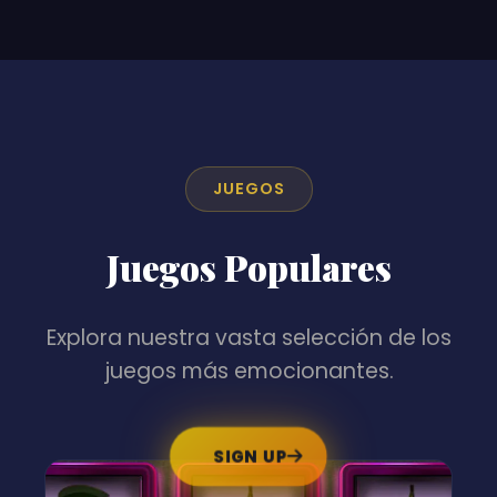
JUEGOS
Juegos Populares
Explora nuestra vasta selección de los
juegos más emocionantes.
SIGN UP