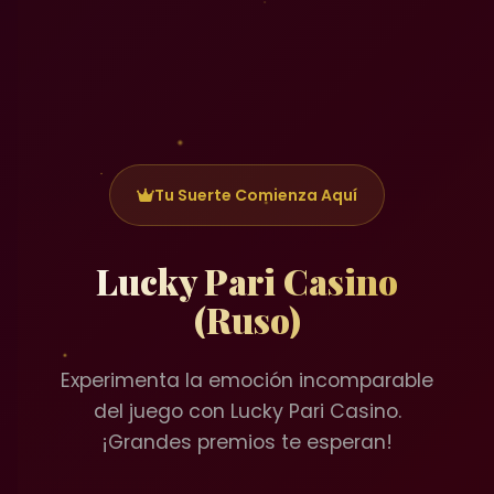
Tu Suerte Comienza Aquí
Lucky Pari Casino
(Ruso)
Experimenta la emoción incomparable
del juego con Lucky Pari Casino.
¡Grandes premios te esperan!