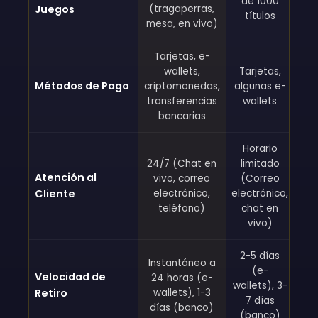
de 1000
Juegos
(tragaperras,
títulos
mesa, en vivo)
Tarjetas, e-
wallets,
Tarjetas,
Métodos de Pago
criptomonedas,
algunas e-
transferencias
wallets
bancarias
Horario
24/7 (Chat en
limitado
Atención al
vivo, correo
(Correo
Cliente
electrónico,
electrónico,
teléfono)
chat en
vivo)
2-5 días
Instantáneo a
(e-
Velocidad de
24 horas (e-
wallets), 3-
Retiro
wallets), 1-3
7 días
días (banco)
(banco)