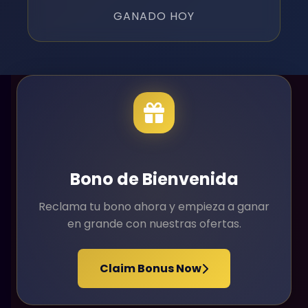
GANADO HOY
Bono de Bienvenida
Reclama tu bono ahora y empieza a ganar
en grande con nuestras ofertas.
Claim Bonus Now