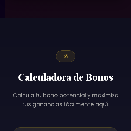
💰
Calculadora de Bonos
Calcula tu bono potencial y maximiza
tus ganancias fácilmente aquí.