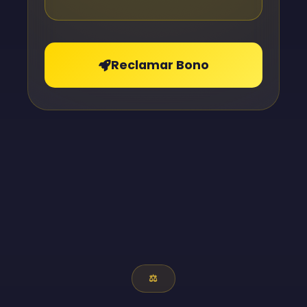
Reclamar Bono
⚖️