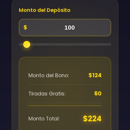
Monto del Depósito
$
$124
Monto del Bono:
60
Tiradas Gratis:
$224
Monto Total: