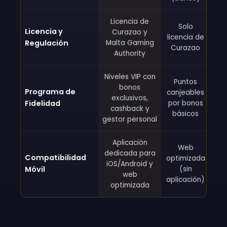
Licencia de
Solo
Licencia y
Curazao y
licencia de
Regulación
Malta Gaming
Curazao
Authority
Niveles VIP con
Puntos
bonos
Programa de
canjeables
exclusivos,
Fidelidad
por bonos
cashback y
básicos
gestor personal
Aplicación
Web
dedicada para
Compatibilidad
optimizada
iOS/Android y
Móvil
(sin
web
aplicación)
optimizada