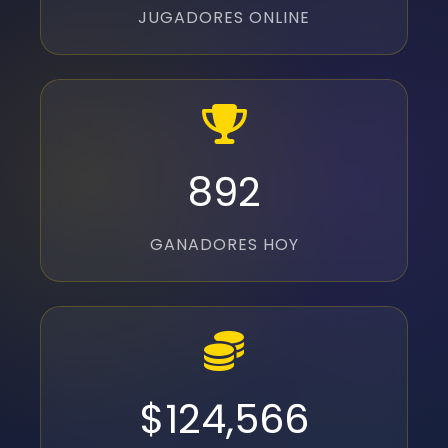
JUGADORES ONLINE
892
GANADORES HOY
$124,567