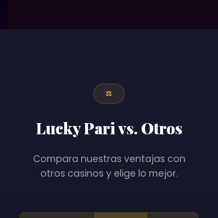
⚖️
Lucky Pari vs. Otros
Compara nuestras ventajas con
otros casinos y elige lo mejor.