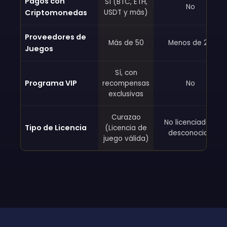
Pagos con
Sí (BTC, ETH,
No
Criptomonedas
USDT y más)
Proveedores de
Más de 50
Menos de 20
Juegos
Sí, con
Programa VIP
recompensas
No
exclusivas
Curazao
No licenciada o
Tipo de Licencia
(Licencia de
desconocida
juego válida)