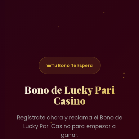
Tu Bono Te Espera
Bono de Lucky Pari
Casino
Regístrate ahora y reclama el Bono de
Lucky Pari Casino para empezar a
ganar.