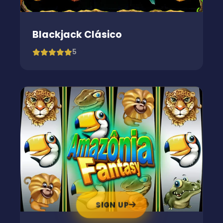
Blackjack Clásico
5
SIGN UP