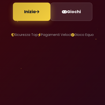
Inizia
Giochi
Sicurezza Top
Pagamenti Veloci
Gioco Equo