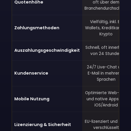
Quotenhöhe
oft über dem
Branchendurchschnitt
Vielfältig, inkl. E-
Zahlungsmethoden
Wallets, Kreditkarten,
Krypto
Schnell, oft innerhalb
Auszahlungsgeschwindigkeit
von 24 Stunden
24/7 Live-Chat und
Kundenservice
E-Mail in mehreren
Sprachen
Optimierte Web-App
Mobile Nutzung
und native Apps für
iOS/Android
EU-lizenziert und SSL-
Lizenzierung & Sicherheit
verschlüsselt