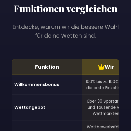
Funktionen vergleichen
Entdecke, warum wir die bessere Wahl
für deine Wetten sind.
Funktion
Wir
100% bis zu 100€ auf
Willkommensbonus
die erste Einzahlung
Über 30 Sportarten
Wettangebot
und Tausende von
Wettmärkten
Wettbewerbsfähig,