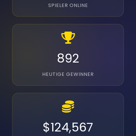
SPIELER ONLINE
892
HEUTIGE GEWINNER
$124,567