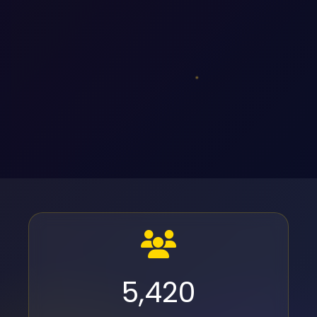
5,420