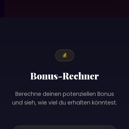
💰
Bonus-Rechner
Berechne deinen potenziellen Bonus
und sieh, wie viel du erhalten könntest.