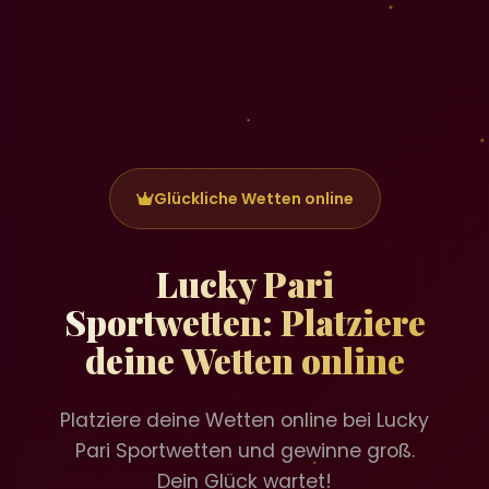
Glückliche Wetten online
Lucky Pari
Sportwetten: Platziere
deine Wetten online
Platziere deine Wetten online bei Lucky
Pari Sportwetten und gewinne groß.
Dein Glück wartet!