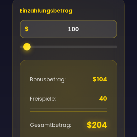
Einzahlungsbetrag
$
$104
Bonusbetrag:
40
Freispiele:
$204
Gesamtbetrag: