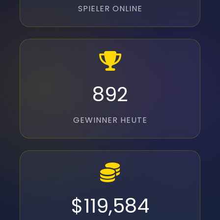
SPIELER ONLINE
892
GEWINNER HEUTE
$124,567