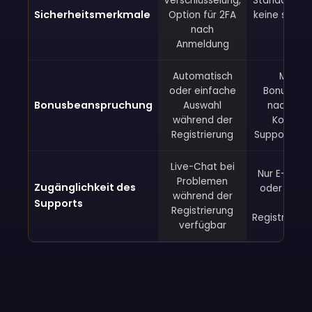
Verschlüsselung,
Standard-Sic
Sicherheitsmerkmale
Option für 2FA
keine sofort
nach
Opti
Anmeldung
Automatisch
Manuel
oder einfache
Bonuscod
Bonusbeanspruchung
Auswahl
nachträgl
während der
Kontakt
Registrierung
Support erfo
Live-Chat bei
Nur E-Mail-
Problemen
Zugänglichkeit des
oder FAQ-S
während der
Supports
bei
Registrierung
Registrierun
verfügbar