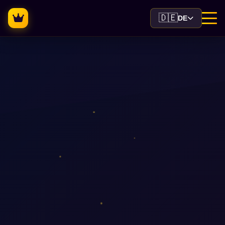
🇩🇪
DE