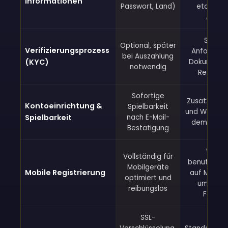
Informationen
Passwort, Land)
etc. dire
Anfan
Sofort
Optional, später
Verifizierungsprozess
Anforderu
bei Auszahlung
(KYC)
Dokumente
notwendig
Registri
Sofortige
Zusätzliche 
Kontoeinrichtung &
Spielbarkeit
und Warteze
Spielbarkeit
nach E-Mail-
dem ersten
Bestätigung
Wenig
Vollständig für
benutzerfre
Mobilgeräte
Mobile Registrierung
auf Mobilg
optimiert und
umständ
reibungslos
Formul
SSL-