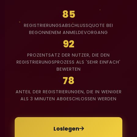
85
REGISTRIERUNGSABSCHLUSSQUOTE BEI
BEGONNENEM ANMELDEVORGANG
92
PROZENTSATZ DER NUTZER, DIE DEN
REGISTRIERUNGSPROZESS ALS 'SEHR EINFACH'
BEWERTEN
78
ANTEIL DER REGISTRIERUNGEN, DIE IN WENIGER
ALS 3 MINUTEN ABGESCHLOSSEN WERDEN
Loslegen