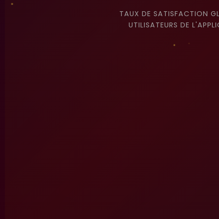
TAUX DE SATISFACTION G
UTILISATEURS DE L'APPL