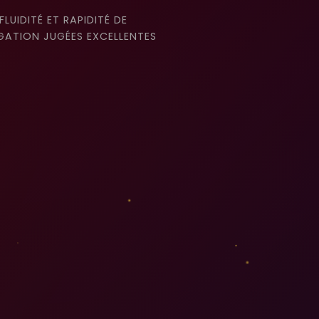
FLUIDITÉ ET RAPIDITÉ DE
GATION JUGÉES EXCELLENTES